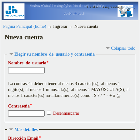
Usted no ha ingresado. (
Ingresar
)
Página Principal (home)
→
Ingresar
→
Nueva cuenta
Nueva cuenta
Colapsar todo
Elegir su nombre_de_usuario y contraseña
Nombre_de_usuario
La contraseña debería tener al menos 8 caracter(es), al menos 1
dígito(s), al menos 1 minúscula(s), al menos 1 MAYÚSCULA(S), al
menos 1 caracter(es) no-alfanumérico(s) como . $ ? / * - + # @
Contraseña
Desenmascarar
Más detalles
Dirección Email